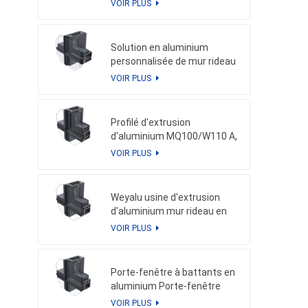
VOIR PLUS
pour les profils en aluminium
personnalisés de façade
Solution en aluminium
personnalisée de mur rideau
en aluminium de porte de
VOIR PLUS
fenêtre en aluminium
d'extrusion de MQ100/W110
B
Profilé d'extrusion
d'aluminium MQ100/W110 A,
profil en aluminium
VOIR PLUS
personnalisé, porte de
fenêtre et mur rideau en
aluminium
Weyalu usine d'extrusion
d'aluminium mur rideau en
aluminium profil en
VOIR PLUS
aluminium personnalisé
système d'économie
d'énergie revêtement en
Porte-fenêtre à battants en
poudre anodisation
aluminium Porte-fenêtre
coulissante en aluminium
VOIR PLUS