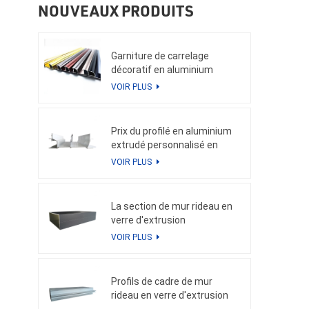
NOUVEAUX PRODUITS
Garniture de carrelage
décoratif en aluminium
VOIR PLUS
Prix du profilé en aluminium
extrudé personnalisé en
Chine en kg pour le profilé de
VOIR PLUS
qualité en aluminium pour
mur-rideau
La section de mur rideau en
verre d'extrusion
d'aluminium Weyalu profile le
VOIR PLUS
tube carré pour le système
en aluminium économiseur
d'énergie de façade de
Profils de cadre de mur
bâtiment
rideau en verre d'extrusion
d'aluminium de prix inférieur