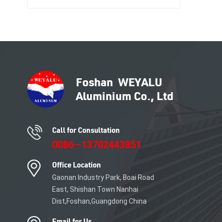
Solution en aluminium
Revêtement en poudre
Anodisation
Call for Consultation
0086—13702443851
Office Location
Gaonan Industry Park, Boai Road
East, Shishan Town Nanhai
Dist,Foshan,Guangdong China
Email for Us