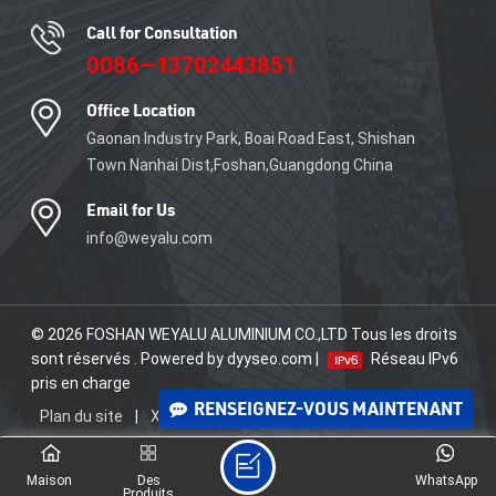
ENCORE PLUS
Call for Consultation
0086—13702443851
Office Location
Gaonan Industry Park, Boai Road East, Shishan
Town Nanhai Dist,Foshan,Guangdong China
Email for Us
info@weyalu.com
© 2026 FOSHAN WEYALU ALUMINIUM CO.,LTD Tous les droits
sont réservés . Powered by dyyseo.com |
Réseau IPv6
pris en charge
RENSEIGNEZ-VOUS MAINTENANT
Plan du site
|
XML
|
politique de confidentialité
Maison
Des
WhatsApp
Produits