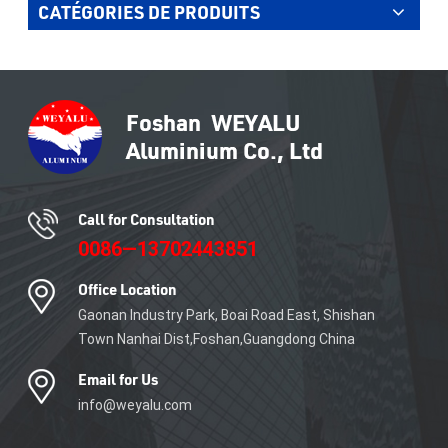
CATÉGORIES DE PRODUITS
pour les personnes (bétail),
même si vous touchez
VOIR PLUS
accidentellement la clôture,
cela ne blessera pas les
personnes comme les
clôtures en acier ou en fer.
Call for Consultation
0086—13702443851
Office Location
Gaonan Industry Park, Boai Road East, Shishan
Town Nanhai Dist,Foshan,Guangdong China
Email for Us
info@weyalu.com