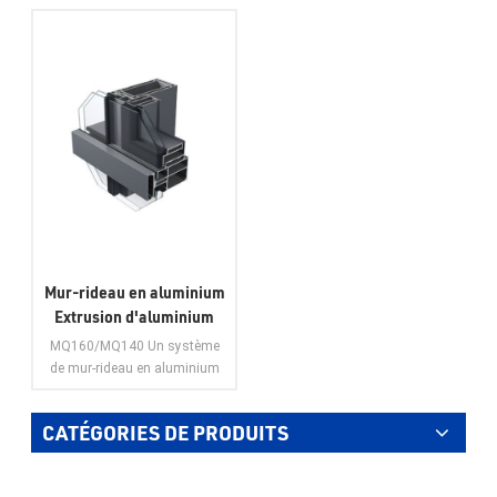
Mur-rideau en aluminium
Extrusion d'aluminium
Solution en aluminium
MQ160/MQ140 Un système
personnalisée en usine
de mur-rideau en aluminium
MQ160/MQ140 A
est l'incarnation de la
précision de conception et de
CATÉGORIES DE PRODUITS
l'excellence en ingénierie. En
tant que fournisseur leader de
VOIR PLUS
solutions personnalisées en