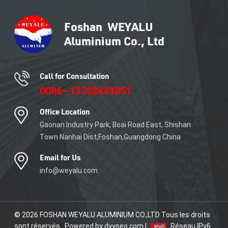
aluminium, nous nous
engageons à fournir des
produits de qualité supérieure
qui répondent aux besoins
uniques de votre projet.
Call for Consultation
0086—13702443851
Office Location
Gaonan Industry Park, Boai Road East, Shishan
Town Nanhai Dist,Foshan,Guangdong China
Email for Us
info@weyalu.com
© 2026 FOSHAN WEYALU ALUMINIUM CO.,LTD Tous les droits
sont réservés . Powered by dyyseo.com |
Réseau IPv6