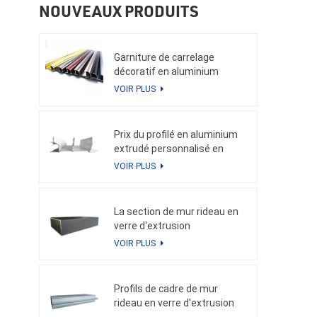
NOUVEAUX PRODUITS
Garniture de carrelage
décoratif en aluminium
VOIR PLUS
Prix du profilé en aluminium
extrudé personnalisé en
Chine en kg pour le profilé de
VOIR PLUS
qualité en aluminium pour
mur-rideau
La section de mur rideau en
verre d'extrusion
d'aluminium Weyalu profile le
VOIR PLUS
tube carré pour le système
en aluminium économiseur
d'énergie de façade de
Profils de cadre de mur
bâtiment
rideau en verre d'extrusion
d'aluminium de prix inférieur