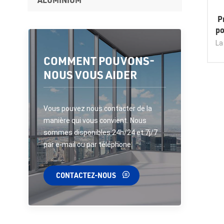
P
po
La
COMMENT POUVONS-
NOUS VOUS AIDER
ca
L'a
de
exc
Vous pouvez nous contacter de la
pou
manière qui vous convient. Nous
sommes disponibles 24h/24 et 7j/7
ex
par e-mail ou par téléphone.
CONTACTEZ-NOUS