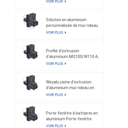
VOIR PLUS
pour les profils en aluminium
personnalisés de façade
Solution en aluminium
personnalisée de mur rideau
en aluminium de porte de
VOIR PLUS
fenêtre en aluminium
d'extrusion de MQ100/W110
B
Profilé d'extrusion
d'aluminium MQ100/W110 A,
profil en aluminium
VOIR PLUS
personnalisé, porte de
fenêtre et mur rideau en
aluminium
Weyalu usine d'extrusion
d'aluminium mur rideau en
aluminium profil en
VOIR PLUS
aluminium personnalisé
système d'économie
d'énergie revêtement en
Porte-fenêtre à battants en
poudre anodisation
aluminium Porte-fenêtre
coulissante en aluminium
VOIR PLUS