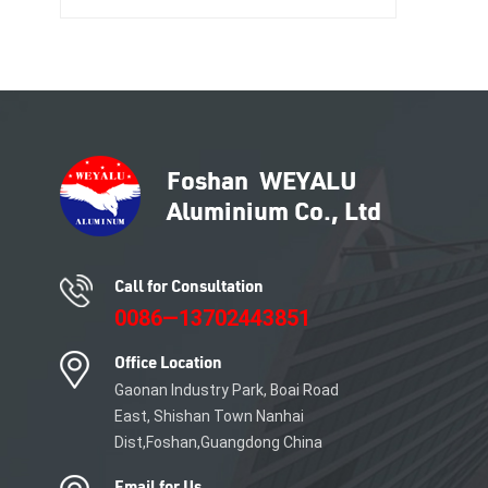
Solution en aluminium
Revêtement en poudre
Anodisation
Call for Consultation
0086—13702443851
Office Location
Gaonan Industry Park, Boai Road
East, Shishan Town Nanhai
Dist,Foshan,Guangdong China
Email for Us