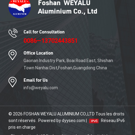
résistance. Cela le rend idéal
pour concevoir des produits
légers. Par exemple, les
constructeurs automobiles
peuvent utiliser des
extrusions d’aluminium pour
Call for Consultation
réduire le poids corporel,
0086—13702443851
améliorant ainsi le rendement
énergétique et les
Office Location
performances.
Gaonan Industry Park, Boai Road East, Shishan
Town Nanhai Dist,Foshan,Guangdong China
Email for Us
info@weyalu.com
© 2026 FOSHAN WEYALU ALUMINIUM CO.,LTD Tous les droits
sont réservés . Powered by dyyseo.com |
Réseau IPv6
pris en charge