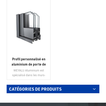
Profil personnalisé en
aluminium de porte de
fenêtre à battants en
WEYALU Aluminium est
aluminium de fenêtre
spécialisé dans les murs-
coulissante en aluminium
rideaux, les profilés en
aluminium à usage industriel,
CATÉGORIES DE PRODUITS
les profilés en aluminium
généraux, les portes en
VOIR PLUS
aluminium, les fenêtres en
aluminium et les garnitures