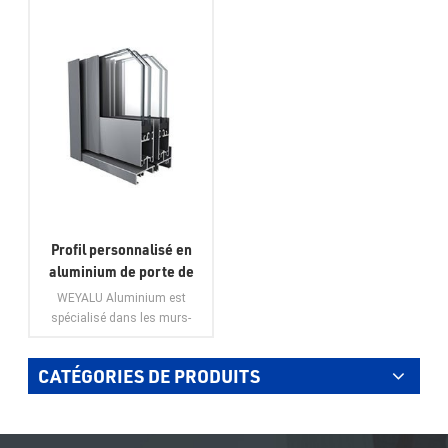
Profil personnalisé en
aluminium de porte de
fenêtre à battants en
WEYALU Aluminium est
aluminium de fenêtre
spécialisé dans les murs-
coulissante en aluminium
rideaux, les profilés en
aluminium à usage industriel,
CATÉGORIES DE PRODUITS
les profilés en aluminium
généraux, les portes en
VOIR PLUS
aluminium, les fenêtres en
aluminium et les garnitures