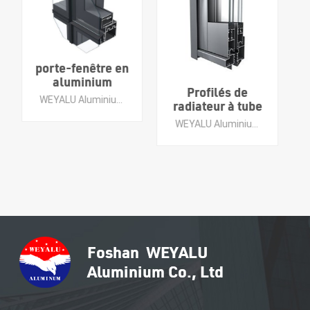
Profilés de
radiateur à tube
en aluminium
Usine
WEYALU Aluminium est spécialisé dans les murs-rideaux, les profilés en aluminium à usage industriel, les profilés en aluminium généraux, les portes en aluminium, les fenêtres en aluminium et les garnitures de carrelage en aluminium.
personnalisés -
d'extrusion
Barre de
d'aluminium
WEYALU Aluminium est spécialisé dans les murs-rideaux, les profilés en aluminium à usage industriel, les profilés en aluminium généraux, les portes en aluminium, les fenêtres en aluminium et les garnitures de carrelage en aluminium.
dissipateur de
Weyalu profilé
chaleur en
en aluminium à
aluminium
économie
extrudé noir
d'énergie profils
anodisé
d'industrie en
aluminium de
APPRENDRE
porte de fenêtre
en aluminium
ENCORE PLUS
APPRENDRE
ENCORE PLUS