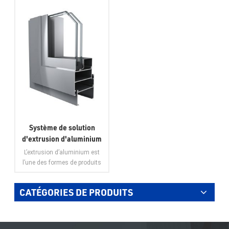
Système de solution
d'extrusion d'aluminium
pour fenêtres et portes à
L’extrusion d’aluminium est
battants en aluminium
l’une des formes de produits
Weyalu
en aluminium les plus
populaires. Les produits en
CATÉGORIES DE PRODUITS
aluminium extrudé sont
utilisés chaque jour dans le
VOIR PLUS
monde entier dans des
domaines d'application