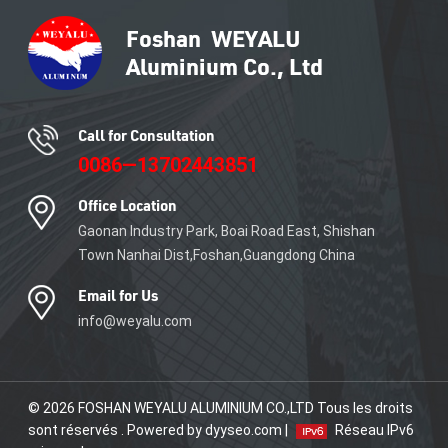
innovants. Les possibilités
d'utilisation des profilés en
aluminium n'ont pas de
limites. Ils sont utilisés pour
leur résistance, leur flexibilité,
leur durabilité et leur durabilité
dans un certain nombre de
Call for Consultation
secteurs d'utilisateurs finaux
0086—13702443851
tels que la construction, les
transports, l'électricité, les
Office Location
machines et les biens de
consommation durables.
Gaonan Industry Park, Boai Road East, Shishan
Town Nanhai Dist,Foshan,Guangdong China
Email for Us
info@weyalu.com
© 2026 FOSHAN WEYALU ALUMINIUM CO.,LTD Tous les droits
sont réservés . Powered by dyyseo.com |
Réseau IPv6