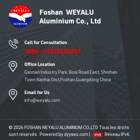
coulissantes en aluminium
AIS est la ventilation. Avec un
cadre en aluminium AIS de
haute qualité, les fenêtres
coulissantes peuvent avoir
différents profils en fonction
du verre AIS choisi.
Call for Consultation
0086—13702443851
Office Location
Gaonan Industry Park, Boai Road East, Shishan
Town Nanhai Dist,Foshan,Guangdong China
Email for Us
info@weyalu.com
© 2026 FOSHAN WEYALU ALUMINIUM CO.,LTD Tous les droits
sont réservés . Powered by dyyseo.com |
Réseau IPv6