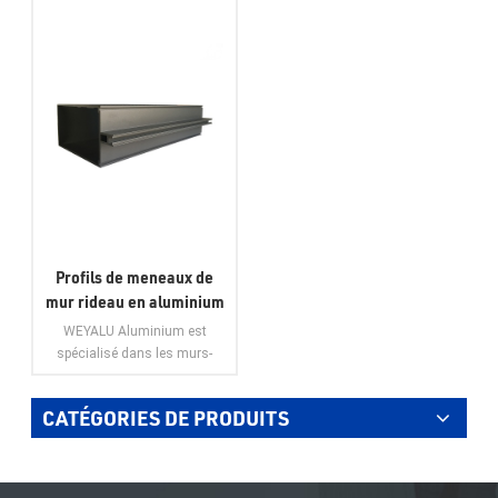
Profils de meneaux de
mur rideau en aluminium
à rupture de pont
WEYALU Aluminium est
thermique pour la
spécialisé dans les murs-
construction de murs de
rideaux, les profilés en
aluminium à usage industriel,
verre
CATÉGORIES DE PRODUITS
les profilés en aluminium
généraux, les portes en
VOIR PLUS
aluminium, les fenêtres en
aluminium et les garnitures