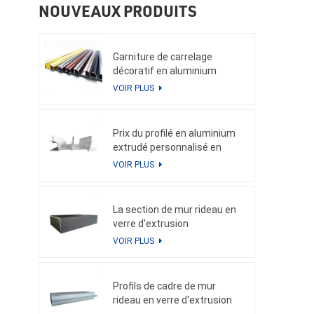
NOUVEAUX PRODUITS
Garniture de carrelage
décoratif en aluminium
VOIR PLUS
Prix du profilé en aluminium
extrudé personnalisé en
Chine en kg pour le profilé de
VOIR PLUS
qualité en aluminium pour
mur-rideau
La section de mur rideau en
verre d'extrusion
d'aluminium Weyalu profile le
VOIR PLUS
tube carré pour le système
en aluminium économiseur
d'énergie de façade de
Profils de cadre de mur
bâtiment
rideau en verre d'extrusion
d'aluminium de prix inférieur