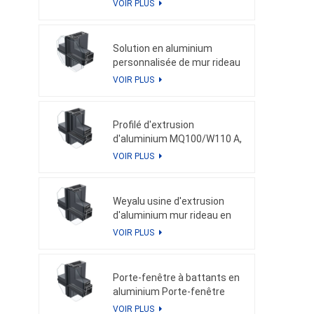
VOIR PLUS
pour les profils en aluminium
personnalisés de façade
Solution en aluminium
personnalisée de mur rideau
en aluminium de porte de
VOIR PLUS
fenêtre en aluminium
d'extrusion de MQ100/W110
B
Profilé d'extrusion
d'aluminium MQ100/W110 A,
profil en aluminium
VOIR PLUS
personnalisé, porte de
fenêtre et mur rideau en
aluminium
Weyalu usine d'extrusion
d'aluminium mur rideau en
aluminium profil en
VOIR PLUS
aluminium personnalisé
système d'économie
d'énergie revêtement en
Porte-fenêtre à battants en
poudre anodisation
aluminium Porte-fenêtre
coulissante en aluminium
VOIR PLUS