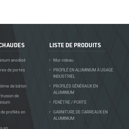
 CHAUDES
LISTE DE PRODUITS
inium anodisé
Mur-rideau
dres de portes
PROFILÉ EN ALUMINIUM À USAGE
INDUSTRIEL
stème de bâton
PROFILÉS GÉNÉRAUX EN
ALUMINIUM
xtrusion de
inium
FENÊTRE / PORTE
 de profilés en
GARNITURE DE CARREAUX EN
ALUMINIUM
ls en