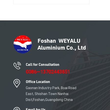
Solution en aluminium
Revêtement en poudre
Anodisation
Call for Consultation
0086—13702443851
Office Location
Gaonan Industry Park, Boai Road
East, Shishan Town Nanhai
Dist,Foshan,Guangdong China
Email for Us