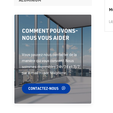
M
Ex
Li
al
COMMENT POUVONS-
al
NOUS VOUS AIDER
mu
fo
uni
Vous pouvez nous contacter de la
la
manière qui vous convient. Nous
sommes disponibles 24h/24 et 7j/7
par e-mail ou par téléphone.
CONTACTEZ-NOUS